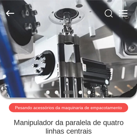
Guangdong
Kenwei
Intellectualized
Machinery
Co.,
Ltd..
All
Rights
CASA
Reserved.
PRODUTOS
QUEM
SOMOS
FÁBRICA
Pesando acessórios da maquinaria de empacotamento
CONTROLE
Manipulador da paralela de quatro
DE
linhas centrais