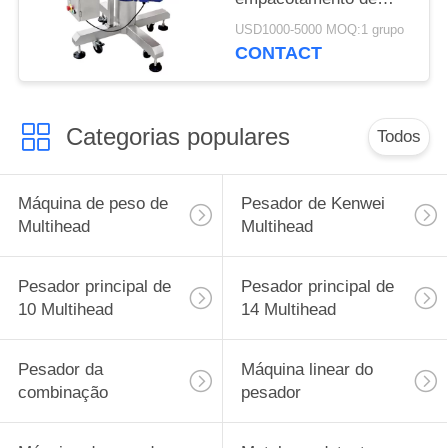
Kenwei 800mm
USD1000-5000 MOQ:1 grupo
CONTACT
Categorias populares
Todos
Máquina de peso de
Pesador de Kenwei
Multihead
Multihead
Pesador principal de
Pesador principal de
10 Multihead
14 Multihead
Pesador da
Máquina linear do
combinação
pesador