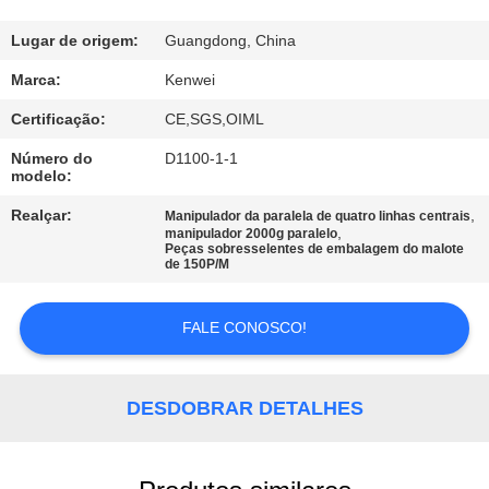
QUALIDADE
Lugar de origem:
Guangdong, China
FALE
Marca:
Kenwei
CONOSCO
Certificação:
CE,SGS,OIML
Número do
D1100-1-1
PEDIR
modelo:
UM
Realçar:
,
Manipulador da paralela de quatro linhas centrais
,
manipulador 2000g paralelo
ORÇAMENTO
Peças sobresselentes de embalagem do malote
de 150P/M
MAPA
FALE CONOSCO!
DO
SITE
DESDOBRAR DETALHES
PRIVACY