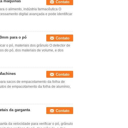
cta máquinas
Contato
ra o alimento, indústria farmacêutica O
cessamento digital avançada e pode identificar
φ80mm para o pó
Contato
car o pó, materiais dos grânulo O detector de
pos do pó, dos materiais de volume, e dos
 Machines
Contato
 para sacos de empacotamento da folha de
dutos de empacotamento da folha de alumínio,
etais da garganta
Contato
anta da velocidade para verificar o pó, grânulo