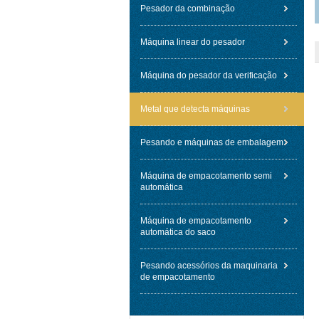
Pesador da combinação
Máquina linear do pesador
Máquina do pesador da verificação
Metal que detecta máquinas
Pesando e máquinas de embalagem
Máquina de empacotamento semi
automática
Máquina de empacotamento
automática do saco
Pesando acessórios da maquinaria
de empacotamento