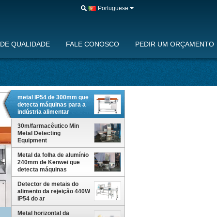
Portuguese
DE QUALIDADE
FALE CONOSCO
PEDIR UM ORÇAMENTO
metal IP54 de 300mm que
detecta máquinas para a
indústria alimentar
30m/farmacêutico Min
Metal Detecting
Equipment
Metal da folha de alumínio
240mm de Kenwei que
detecta máquinas
Detector de metais do
alimento da rejeição 440W
IP54 do ar
Metal horizontal da