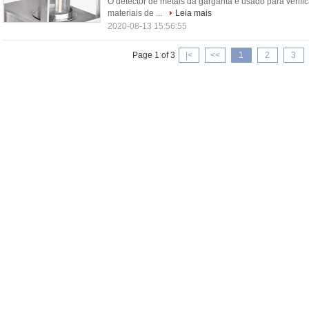
O detector de metais da garganta é usado para verific
materiais de ...
Leia mais
2020-08-13 15:56:55
Page 1 of 3
|<
<<
1
2
3