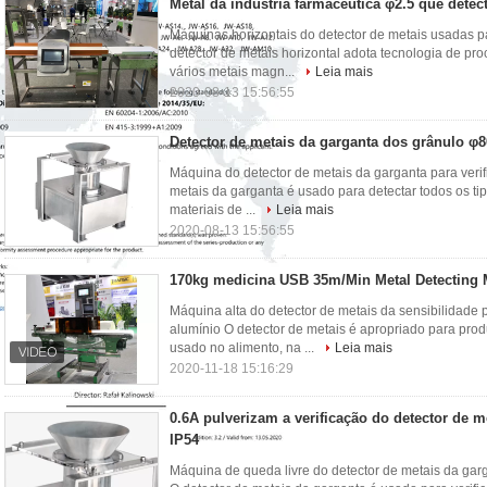
Metal da indústria farmacêutica φ2.5 que dete
Máquinas horizontais do detector de metais usadas pa
detector de metais horizontal adota tecnologia de pro
vários metais magn...
Leia mais
2020-08-13 15:56:55
Detector de metais da garganta dos grânulo 
Máquina do detector de metais da garganta para verifi
metais da garganta é usado para detectar todos os ti
materiais de ...
Leia mais
2020-08-13 15:56:55
170kg medicina USB 35m/Min Metal Detecting
Máquina alta do detector de metais da sensibilidade
alumínio O detector de metais é apropriado para pro
usado no alimento, na ...
Leia mais
2020-11-18 15:16:29
0.6A pulverizam a verificação do detector de m
IP54
Máquina de queda livre do detector de metais da garg