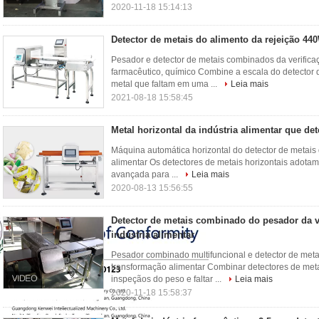
2020-11-18 15:14:13
Detector de metais do alimento da rejeição 44
Pesador e detector de metais combinados da verificaç
farmacêutico, químico Combine a escala do detector d
metal que faltam em uma ...
Leia mais
2021-08-18 15:58:45
Metal horizontal da indústria alimentar que de
Máquina automática horizontal do detector de metais 
alimentar Os detectores de metais horizontais adotam
avançada para ...
Leia mais
2020-08-13 15:56:55
Detector de metais combinado do pesador da ve
indústria alimentar
Pesador combinado multifuncional e detector de metai
transformação alimentar Combinar detectores de metai
inspeçãos do peso e faltar ...
Leia mais
2020-11-18 15:58:37