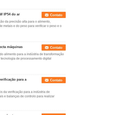
0W IP54 do ar
Contato
ão da precisão alta para o alimento,
e metais e do peso para verificar o peso e o
tecta máquinas
Contato
do alimento para a indústria de transformação
 tecnologia de processamento digital
rificação para a
Contato
s da verificação para a indústria de
s e balanças de controlo para realizar