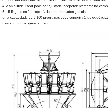
3. Pode automaticamente ser suspendido em caso da falta material p
4. A amplitude linear pode ser ajustada independentemente no corre
5. 15 línguas estão disponíveis para mercados globais.
uma capacidade de 6,100 programas pode cumprir várias exigências
usar contribui à operação fácil.