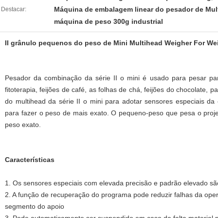
Máquina de embalagem linear do pesador de Mul
Destacar:
máquina de peso 300g industrial
II grânulo pequenos do peso de Mini Multihead Weigher For Wei
Pesador da combinação da série II o mini é usado para pesar par
fitoterapia, feijões de café, as folhas de chá, feijões do chocolate, p
do multihead da série II o mini para adotar sensores especiais d
para fazer o peso de mais exato. O pequeno-peso que pesa o proj
peso exato.
Características
1.
Os sensores especiais com elevada precisão e padrão elevado sã
2. A função de recuperação do programa pode reduzir falhas da oper
segmento do apoio