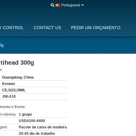
Portuguese
Y CONTROL
CONTACT US
PEDIR UM ORÇAMENTO
0g
tihead 300g
o:
Guangdong, China
Kenwei
CE,SGS,OIML
JW-A10
mento e Envio:
m mínima:
1 grupo
USD4100-4400
agem:
Pacote da caixa de madeira
20-45 dia de trabalho