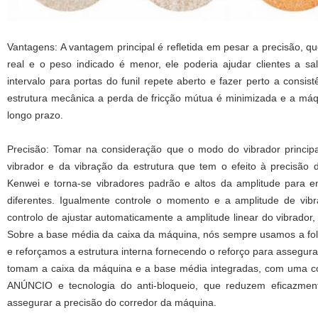
Vantagens: A vantagem principal é refletida em pesar a precisão, q
real e o peso indicado é menor, ele poderia ajudar clientes a 
intervalo para portas do funil repete aberto e fazer perto a consis
estrutura mecânica a perda de fricção mútua é minimizada e a máq
longo prazo.
Precisão: Tomar na consideração que o modo do vibrador principa
vibrador e da vibração da estrutura que tem o efeito à precisão
Kenwei e torna-se vibradores padrão e altos da amplitude para e
diferentes. Igualmente controle o momento e a amplitude de vi
controlo de ajustar automaticamente a amplitude linear do vibrador, 
Sobre a base média da caixa da máquina, nós sempre usamos a fo
e reforçamos a estrutura interna fornecendo o reforço para assegur
tomam a caixa da máquina e a base média integradas, com uma c
ANÚNCIO e tecnologia do anti-bloqueio, que reduzem eficazment
assegurar a precisão do corredor da máquina.