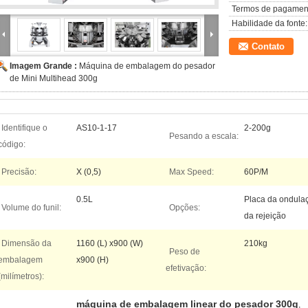
Termos de pagamen
Habilidade da fonte:
Contato
Imagem Grande :
Máquina de embalagem do pesador
de Mini Multihead 300g
Identifique o
AS10-1-17
2-200g
Pesando a escala:
código:
Precisão:
X (0,5)
Max Speed:
60P/M
0.5L
Placa da ondulaç
Volume do funil:
Opções:
da rejeição
Dimensão da
1160 (L) x900 (W)
210kg
Peso de
embalagem
x900 (H)
efetivação:
(milímetros):
máquina de embalagem linear do pesador 300g
,