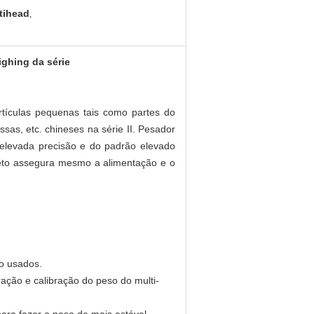
tihead
,
ghing da série
tículas pequenas tais como partes do
assas, etc. chineses na série II. Pesador
a elevada precisão e do padrão elevado
eto assegura mesmo a alimentação e o
o usados.
ação e calibração do peso do multi-