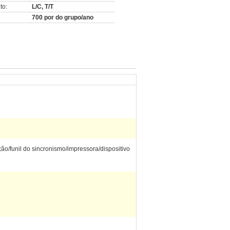
to:
L/C, T/T
700 por do grupo/ano
ão/funil do sincronismo/impressora/dispositivo