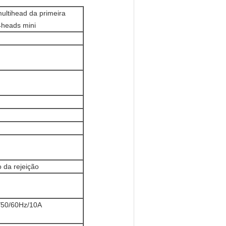
ultihead da primeira
4heads mini
o da rejeição
50/60Hz/10A