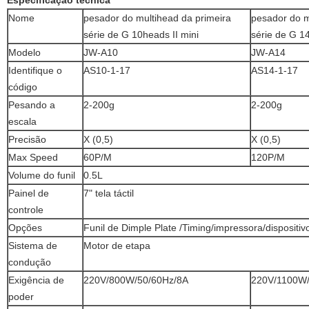
Nome
pesador
do
multihead da
primeira
pesador do m
série de
G
10heads II mini
série de G 1
Modelo
JW-A10
JW-A14
Identifique o
AS10-1-17
AS14-1-17
código
Pesando a
2-200g
2-200g
escala
Precisão
X (0,5)
X (0,5)
Max Speed
60P/M
120P/M
Volume do funil
0.5L
Painel de
7" tela táctil
controle
Opções
Funil de Dimple Plate /Timing/impressora/dispositiv
Sistema de
Motor de etapa
condução
Exigência de
220V/800W/50/60Hz/8A
220V/1100W/
poder